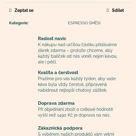
č
u
Zeptat se
Sdílet
j
e
Kategorie
:
ESPRESSO SMĚSI
m
e
Radost navíc
K nákupu nad určitou částku přidáváme
dárek zdarma – protože chceme, aby
každý balíček od nás voněl nejen kávou,
ale i péčí.
Kvalita a čerstvost
Pražíme pro vás každý týden, aby vaše
káva byla vždy čerstvá, připravená
nabídnout nejlepší chuťový zážitek.
Doprava zdarma
Při objednání zboží o celkové hodnotě
vyšší než 1490 Kč je doprava na nás.
Zákaznická podpora
S výběrem našich produktů vám velmi