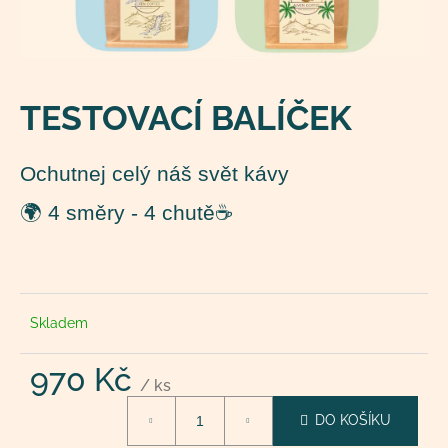
a
j
í
t
TESTOVACÍ BALÍČEK
?
Ochutnej celý náš svět kávy
🌍 4 směry - 4 chutě☕
HLEDAT
D
Skladem
o
p
970 Kč
o
/ ks
r
Měrná
DO KOŠÍKU
cena:
u