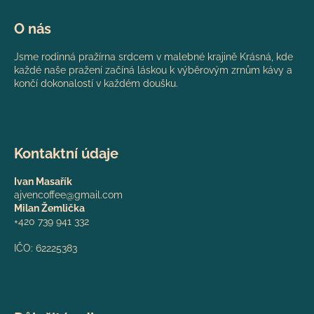
O nás
Jsme rodinná pražírna srdcem v malebné krajině Krásná, kde
každé naše pražení začíná láskou k výběrovým zrnům kávy a
končí dokonalostí v každém doušku.
Kontaktní údaje
Ivan Masařík
ajvencoffee@gmail.com
Milan Žemlička
+420 739 941 332
IČO: 62225383