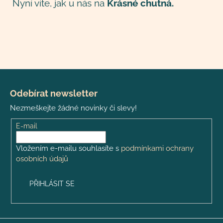
Nyní víte, jak u nás na
Krásné chutná.
Z
á
Odebírat newsletter
p
Nezmeškejte žádné novinky či slevy!
a
t
E-mail
í
Vložením e-mailu souhlasíte s
podmínkami ochrany
osobních údajů
PŘIHLÁSIT SE