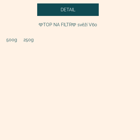
DETAIL
🩵TOP NA FILTR🩵 svěží V60
500g
250g