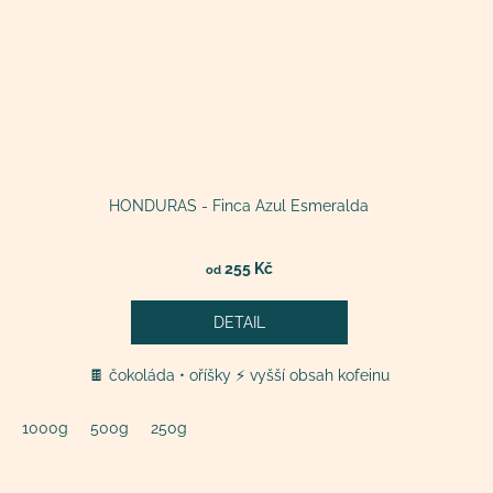
HONDURAS - Finca Azul Esmeralda
255 Kč
od
DETAIL
🍫 čokoláda • oříšky ⚡ vyšší obsah kofeinu
1000g
500g
250g