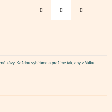
Hledat
Přihlášení
Nákupní
košík
cné kávy. Každou vybíráme a pražíme tak, aby v šálku