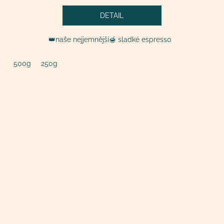
DETAIL
👑naše nejjemnější🍯 sladké espresso
500g
250g