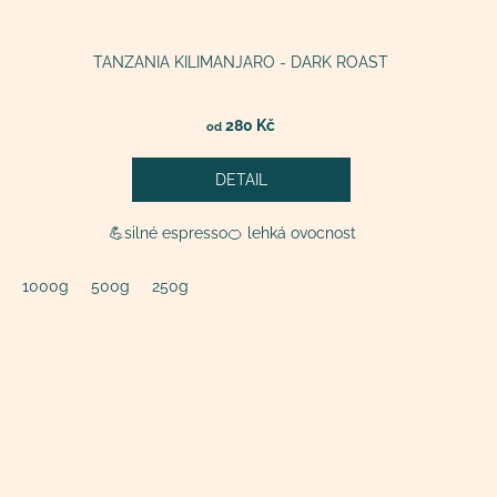
TANZANIA KILIMANJARO - DARK ROAST
280 Kč
od
DETAIL
💪silné espresso🍊 lehká ovocnost
1000g
500g
250g