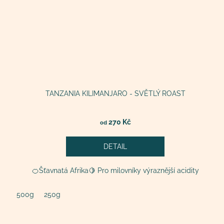
TANZANIA KILIMANJARO - SVĚTLÝ ROAST
270 Kč
od
DETAIL
🍊Šťavnatá Afrika🍋 Pro milovníky výraznější acidity
500g
250g