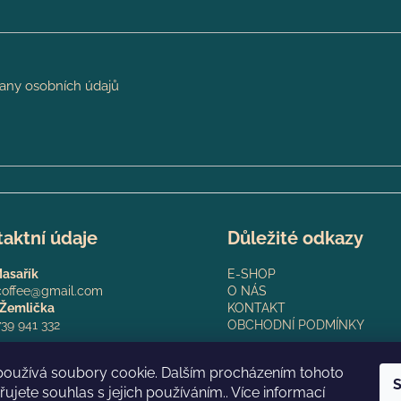
ý
p
i
s
u
any osobních údajů
aktní údaje
Důležité odkazy
Masařík
E-SHOP
coffee@gmail.com
O NÁS
 Žemlička
KONTAKT
39 941 332
OBCHODNÍ PODMÍNKY
62225383
používá soubory cookie. Dalším procházením tohoto
S
ujete souhlas s jejich používáním.. Více informací