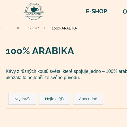
K
Přejít
na
o
E-SHOP
O
obsah
Zpět
Zpět
š
do
do
í
Domů
E-SHOP
100% ARABIKA
k
obchodu
obchodu
100% ARABIKA
Kávy z různých koutů světa, které spojuje jedno – 100% ara
ukázala to nejlepší ze svého původu.
Ř
a
Nejdražší
Nejlevnější
Abecedně
z
e
n