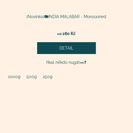
(Novinka)🐘INDIA MALABAR - Monsooned
280 Kč
od
DETAIL
říkal někdo nugát🥜❓
1000g
500g
250g