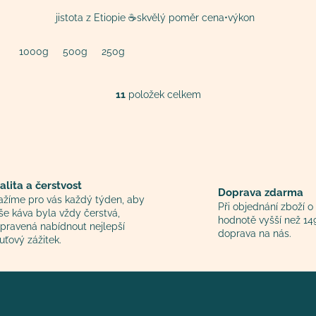
jistota z Etiopie ☕️skvělý poměr cena•výkon
1000g
500g
250g
11
položek celkem
O
v
l
á
d
a
alita a čerstvost
Doprava zdarma
c
ažíme pro vás každý týden, aby
Při objednání zboží o
í
še káva byla vždy čerstvá,
hodnotě vyšší než 14
p
ipravená nabídnout nejlepší
doprava na nás.
r
uťový zážitek.
v
k
y
v