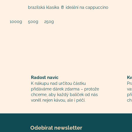
brazilská klasika 🥛 ideální na cappuccino
1000g
500g
250g
Radost navíc
Kv
K nákupu nad určitou částku
Pr
přidáváme dárek zdarma – protože
va
chceme, aby každý balíček od nás
př
voněl nejen kávou, ale i péčí.
ch
Z
á
Odebírat newsletter