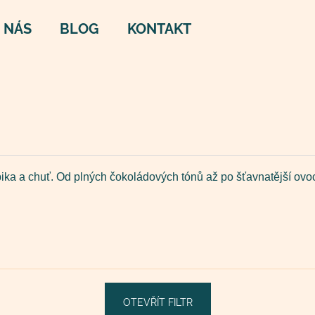
 NÁS
BLOG
KONTAKT
Co potřebujete najít?
HLEDAT
bika a chuť. Od plných čokoládových tónů až po šťavnatější ovo
Doporučujeme
OTEVŘÍT FILTR