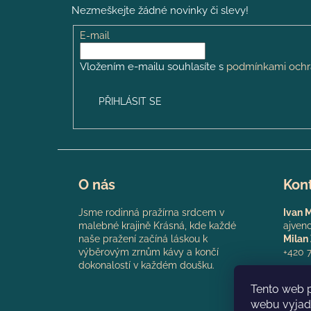
p
Nezmeškejte žádné novinky či slevy!
a
t
E-mail
í
Vložením e-mailu souhlasíte s
podmínkami ochr
PŘIHLÁSIT SE
O nás
Kont
Jsme rodinná pražírna srdcem v
Ivan 
malebné krajině Krásná, kde každé
ajven
naše pražení začíná láskou k
Milan
výběrovým zrnům kávy a končí
+420 7
dokonalostí v každém doušku.
IČO: 
Tento web 
webu vyjadř